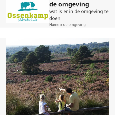
de omgeving
Open
Close
Skip
to
wat is er in de omgeving te
mobile
mobile
content
doen
menu
menu
Home
»
de omgeving