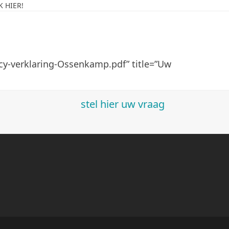
 HIER!
y-verklaring-Ossenkamp.pdf” title=”Uw
stel hier uw vraag