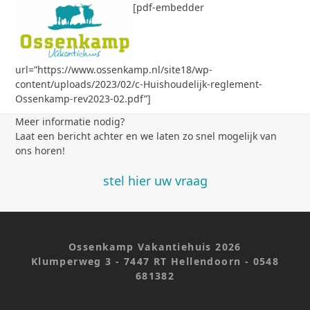
Open
Close
Skip
[pdf-embedder
to
mobile
mobile
content
menu
menu
url=”https://www.ossenkamp.nl/site18/wp-
content/uploads/2023/02/c-Huishoudelijk-reglement-
Ossenkamp-rev2023-02.pdf”]
Meer informatie nodig?
Laat een bericht achter en we laten zo snel mogelijk van
ons horen!
stel hier uw vraag
Ossenkamp Vakantiehuis 2026
Klumperweg 3 - 7447 RT Hellendoorn - 0548
681382